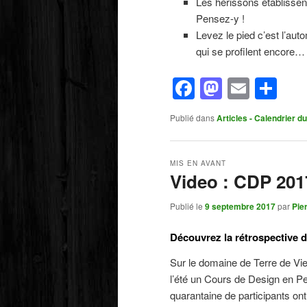
Les hérissons établissent
Pensez-y !
Levez le pied c’est l’aut
qui se profilent encore…
Facebook
Mastod
Email
Pa
Publié dans
Articles - Calendrier du
MIS EN AVANT
Video : CDP 201
Publié le
9 septembre 2017
par
Pie
Découvrez la rétrospective 
Sur le domaine de Terre de Vie
l’été un Cours de Design en 
quarantaine de participants ont 