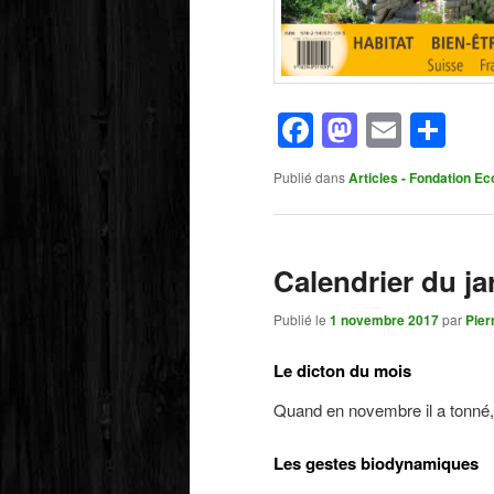
Facebook
Mastod
Email
Pa
Publié dans
Articles - Fondation Ec
Calendrier du ja
Publié le
1 novembre 2017
par
Pier
Le dicton du mois
Quand en novembre il a tonné, l
Les gestes biodynamiques