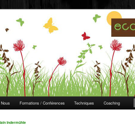
ojardinage
 Nous
Formations / Conférences
Techniques
Coaching
lain Indermühle