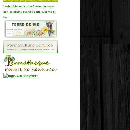
Leshopbio vous offre 5% de ristourne
sur les achats que vous effectuez via ce
lien