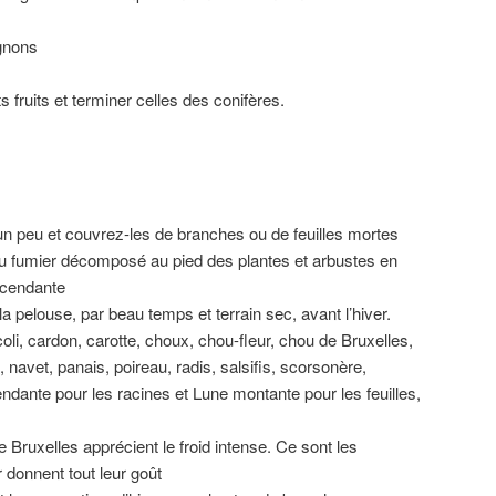
ignons
s fruits et terminer celles des conifères.
 un peu et couvrez-les de branches ou de feuilles mortes
u fumier décomposé au pied des plantes et arbustes en
escendante
la pelouse, par beau temps et terrain sec, avant l’hiver.
oli, cardon, carotte, choux, chou-fleur, chou de Bruxelles,
 navet, panais, poireau, radis, salsifis, scorsonère,
dante pour les racines et Lune montante pour les feuilles,
e Bruxelles apprécient le froid intense. Ce sont les
 donnent tout leur goût