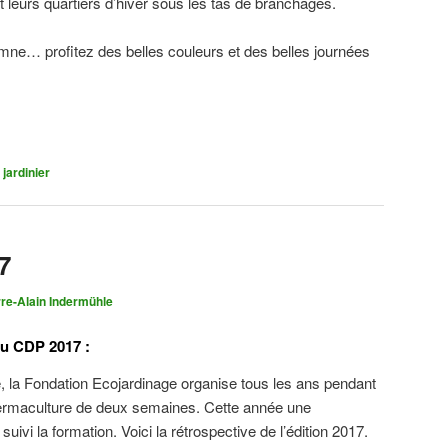
 leurs quartiers d’hiver sous les tas de branchages.
omne… profitez des belles couleurs et des belles journées
on
rtager
 jardinier
7
rre-Alain Indermühle
du CDP 2017 :
, la Fondation Ecojardinage organise tous les ans pendant
Permaculture de deux semaines. Cette année une
suivi la formation. Voici la rétrospective de l’édition 2017.