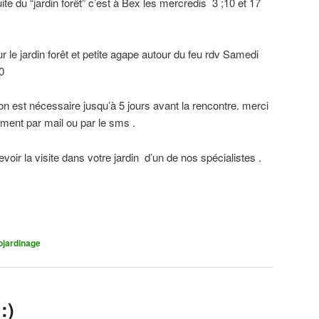
ite du “jardin forêt” c’est à Bex les mercredis 3 ;10 et 17
 le jardin forêt et petite agape autour du feu rdv Samedi
0
ion est nécessaire jusqu’à 5 jours avant la rencontre. merci
ment par mail ou par le sms .
cevoir la visite dans votre jardin d’un de nos spécialistes .
on
rtager
ojardinage
:)