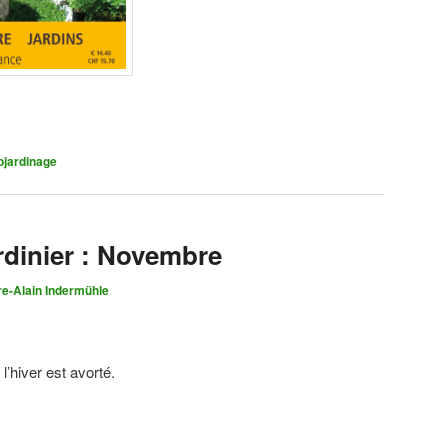
on
rtager
ojardinage
rdinier : Novembre
re-Alain Indermühle
’hiver est avorté.