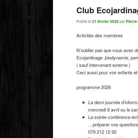
Club Ecojardina
Publié le
21 février 2026
par
Pierre
Activités des membres
N’oublier pas que vous avez dr
Ecojardinage ,biodynamie, per
( sauf intervenant externe )
Ceci aussi pour vos enfants et 
programme 2026
La demi journée d’informa
mercredi 8 avril ou le s
La soirée conférence-éch
…préparer vos questions
079 212 12 92