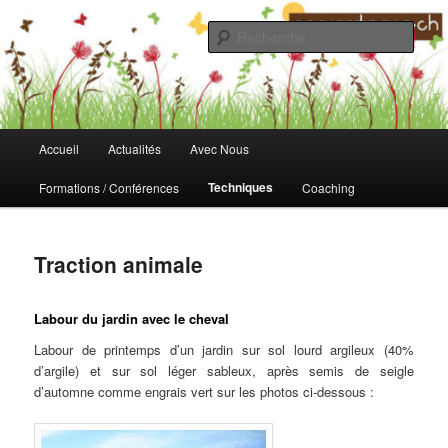
Aller
au
Rech
contenu
principal
Fondation Ecojardinage
Menu
Accueil
Actualités
Avec Nous
principal
Techniques
Formations / Conférences
Coaching
Traction animale
Labour du jardin avec le cheval
Labour de printemps d’un jardin sur sol lourd argileux (40%
d’argile) et sur sol léger sableux, après semis de seigle
d’automne comme engrais vert sur les photos ci-dessous :