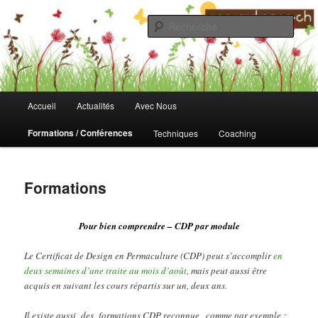
Aller
au
Rech
contenu
principal
Fondation Ecojardinage
Menu
Accueil
Actualités
Avec Nous
principal
Formations / Conférences
Techniques
Coaching
Formations
Pour bien comprendre – CDP par module
Le Certificat de Design en Permaculture (CDP) peut s’accomplir
en
deux semaines d’une traite au mois d’août
, mais peut aussi être
acquis en suivant les cours répartis sur un, deux ans.
Il existe aussi des formations CDP reconnue , comme par exemple :