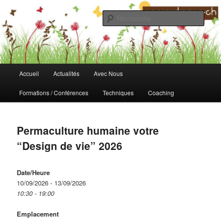
Aller
au
Rech
contenu
principal
Fondation Ecojardinage
Menu
Accueil
Actualités
Avec Nous
principal
Formations / Conférences
Techniques
Coaching
Permaculture humaine votre
“Design de vie” 2026
Date/Heure
10/09/2026 - 13/09/2026
10:30 - 19:00
Emplacement