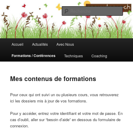
Aller
au
Rech
contenu
principal
Fondation Ecojardinage
Menu
Accueil
Actualités
Avec Nous
principal
Formations / Conférences
Techniques
Coaching
Mes contenus de formations
Pour ceux qui ont suivi un ou plusieurs cours, vous retrouverez
ici les dossiers mis à jour de vos formations.
Pour y accéder, entrez votre identifiant et votre mot de passe. En
cas d’oubli, aller sur “besoin d’aide” en dessous du formulaire de
connexion.