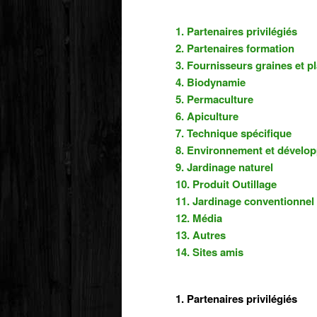
1. Partenaires privilégiés
2. Partenaires formation
3. Fournisseurs graines et p
4. Biodynamie
5. Permaculture
6. Apiculture
7. Technique spécifique
8. Environnement et dévelo
9. Jardinage naturel
10. Produit Outillage
11. Jardinage conventionnel
12. Média
13. Autres
14. Sites amis
1. Partenaires privilégiés