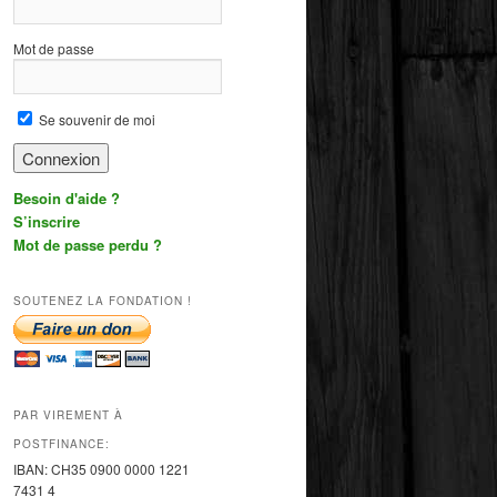
Mot de passe
Se souvenir de moi
Besoin d'aide ?
S’inscrire
Mot de passe perdu ?
SOUTENEZ LA FONDATION !
PAR VIREMENT À
POSTFINANCE:
IBAN:
CH35 0900 0000 1221
7431
4