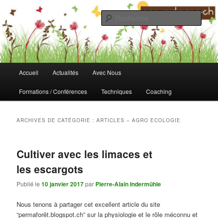
Aller
Aller
au
au
Rech
contenu
contenu
principal
secondaire
Fondation Ecojardinage
Menu
Accueil
Actualités
Avec Nous
principal
Formations / Conférences
Techniques
Coaching
ARCHIVES DE CATÉGORIE :
ARTICLES – AGRO ECOLOGIE
Cultiver avec les limaces et
les escargots
Publié le
10 janvier 2017
par
Pierre-Alain Indermühle
Nous tenons à partager cet excellent article du site
“permaforêt.blogspot.ch” sur la physiologie et le rôle méconnu et