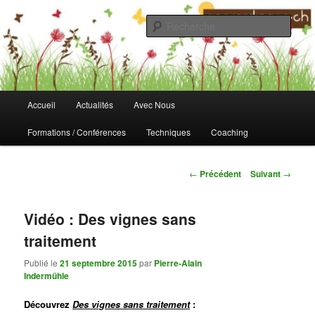
Aller
au
Rech
contenu
principal
Fondation Ecojardinage
Menu
Accueil
Actualités
Avec Nous
principal
Formations / Conférences
Techniques
Coaching
Navigation
←
Précédent
Suivant
→
des
articles
Vidéo : Des vignes sans
traitement
Publié le
21 septembre 2015
par
Pierre-Alain
Indermühle
Découvrez
Des vignes sans traitement
: