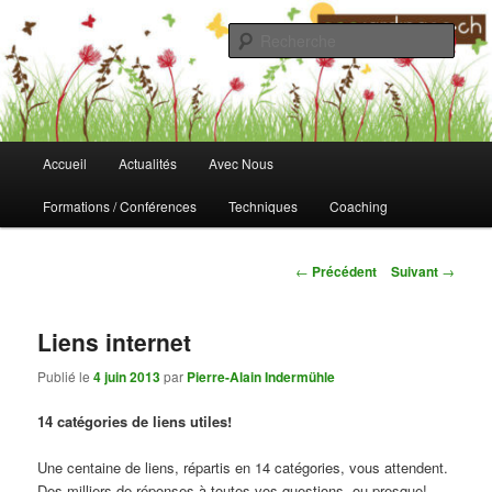
Aller
au
Rech
contenu
principal
Fondation Ecojardinage
Menu
Accueil
Actualités
Avec Nous
principal
Formations / Conférences
Techniques
Coaching
Navigation
←
Précédent
Suivant
→
des
articles
Liens internet
Publié le
4 juin 2013
par
Pierre-Alain Indermühle
14 catégories de liens utiles!
Une centaine de liens, répartis en 14 catégories, vous attendent.
Des milliers de réponses à toutes vos questions, ou presque!