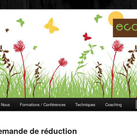
ojardinage
 Nous
Formations / Conférences
Techniques
Coaching
emande de réduction