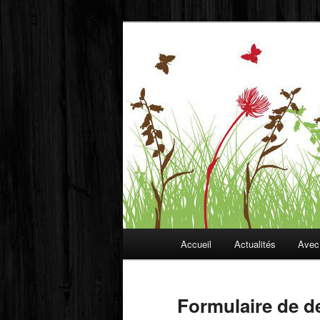
Aller
au
contenu
Fondation Ec
principal
Menu
Accueil
Actualités
Avec
principal
Formulaire de d