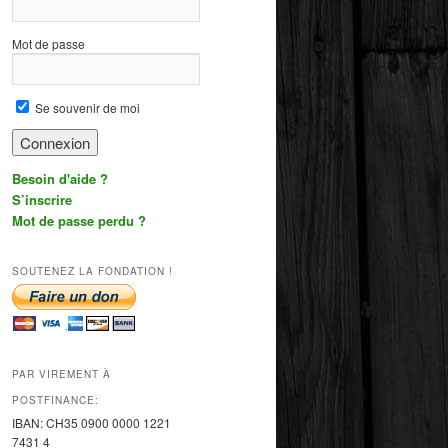
Mot de passe
Se souvenir de moi
Besoin d'aide ?
S’inscrire
Mot de passe perdu ?
SOUTENEZ LA FONDATION !
PAR VIREMENT À
POSTFINANCE:
IBAN:
CH35 0900 0000 1221
7431
4