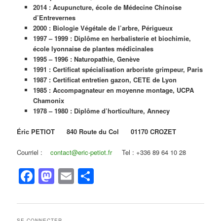
2014 : Acupuncture, école de Médecine Chinoise
d’Entrevernes
2000 : Biologie Végétale de l’arbre, Périgueux
1997 – 1999 : Diplôme en herbalisterie et biochimie,
école lyonnaise de plantes médicinales
1995 – 1996 : Naturopathie, Genève
1991 : Certificat spécialisation arboriste grimpeur, Paris
1987 : Certificat entretien gazon, CETE de Lyon
1985 : Accompagnateur en moyenne montage, UCPA
Chamonix
1978 – 1980 : Diplôme d’horticulture, Annecy
Éric PETIOT
840 Route du Col 01170 CROZET
Courriel :
contact@eric-petiot.fr
Tel : +336 89 64 10 28
Facebook
Mastodon
Email
Partager
SE CONNECTER