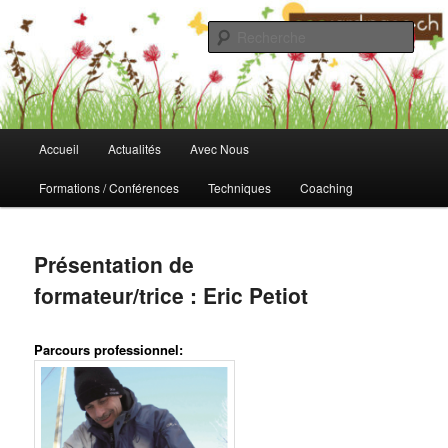
Aller
au
Rech
contenu
principal
Fondation Ecojardinage
Menu
Accueil
Actualités
Avec Nous
principal
Formations / Conférences
Techniques
Coaching
Présentation de
formateur/trice : Eric Petiot
Parcours professionnel: