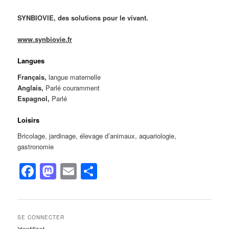
SYNBIOVIE, des solutions pour le vivant.
www.synbiovie.fr
Langues
Français,
langue maternelle
Anglais,
Parlé couramment
Espagnol,
Parlé
Loisirs
Bricolage, jardinage, élevage d’animaux, aquariologie,
gastronomie
Facebook
Mastodon
Email
Partager
SE CONNECTER
Identifiant