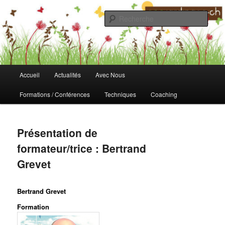
Aller
au
Rech
contenu
principal
Fondation Ecojardinage
Menu
Accueil
Actualités
Avec Nous
principal
Formations / Conférences
Techniques
Coaching
Présentation de
formateur/trice : Bertrand
Grevet
Bertrand Grevet
Formation