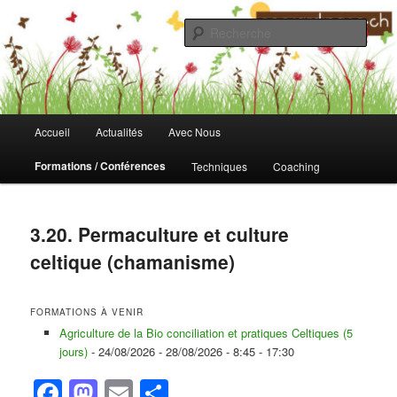
Aller
au
Rech
contenu
principal
Fondation Ecojardinage
Menu
Accueil
Actualités
Avec Nous
principal
Formations / Conférences
Techniques
Coaching
3.20. Permaculture et culture
celtique (chamanisme)
FORMATIONS À VENIR
Agriculture de la Bio conciliation et pratiques Celtiques (5
jours)
- 24/08/2026 - 28/08/2026 - 8:45 - 17:30
Facebook
Mastodon
Email
Partager