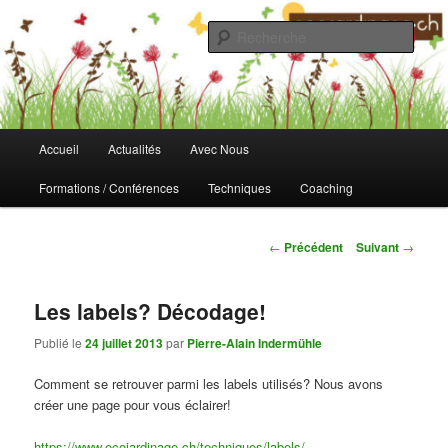
Aller
au
Rech
contenu
principal
Fondation Ecojardinage
Menu
Accueil
Actualités
Avec Nous
principal
Formations / Conférences
Techniques
Coaching
Navigation
←
Précédent
Suivant
→
des
articles
Les labels? Décodage!
Publié le
24 juillet 2013
par
Pierre-Alain Indermühle
Comment se retrouver parmi les labels utilisés? Nous avons
créer une page pour vous éclairer!
https://www.ecojardinage.ch/techniques/labels/